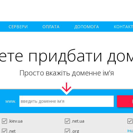
СЕРВЕРИ
ОПЛАТА
ДОПОМОГА
КОНТАК
ете придбати до
Просто вкажіть доменне ім'я
www.
.kiev.ua
.net.ua
ін
.net
.org