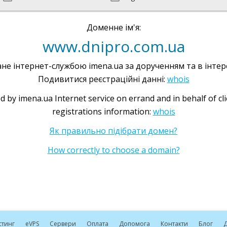
Доменне ім'я:
www.dnipro.com.ua
не інтернет-службою imena.ua за дорученням та в інтере
Подивитися реєстраційні данні:
whois
d by imena.ua Internet service on errand and in behalf of cl
registrations information:
whois
Як правильно підібрати домен?
How correctly to choose a domain?
стинг
e
VPS
Сервери
Оплата
Допомога
Контакти
Блог
Д