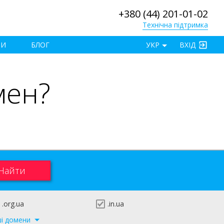
+380 (44) 201-01-02
Технічна підтримка
×
ТИ
БЛОГ
УКР
ВХІД
мен?
.org.ua
.in.ua
ші домени