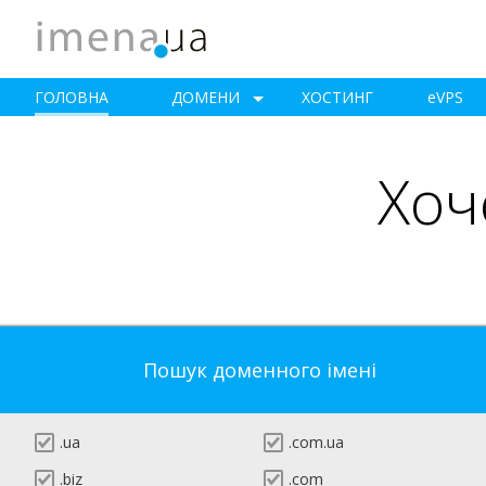
ГОЛОВНА
ДОМЕНИ
ХОСТИНГ
e
VPS
Хоч
Пошук доменного імені
.ua
.com.ua
.biz
.com