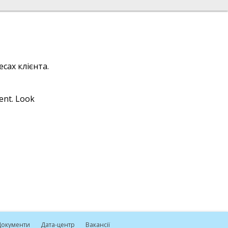
сах клієнта.
ient. Look
окументи
Дата-центр
Вакансії